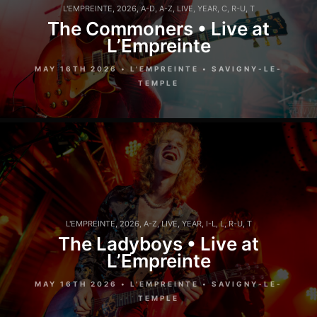
L'EMPREINTE
,
2026
,
A-D
,
A-Z
,
LIVE
,
YEAR
,
C
,
R-U
,
T
The Commoners • Live at
L’Empreinte
MAY 16TH 2026 • L'EMPREINTE • SAVIGNY-LE-
TEMPLE
L'EMPREINTE
,
2026
,
A-Z
,
LIVE
,
YEAR
,
I-L
,
L
,
R-U
,
T
The Ladyboys • Live at
L’Empreinte
MAY 16TH 2026 • L'EMPREINTE • SAVIGNY-LE-
TEMPLE