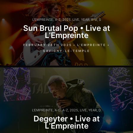
L'EMPREINTE
,
A-Z
,
2025
,
LIVE
,
YEAR
,
R-U
,
S
Sun Brutal Pop • Live at
L’Empreinte
FEBRUARY 28TH 2025 • L'EMPREINTE •
SAVIGNY-LE-TEMPLE
L'EMPREINTE
,
A-D
,
A-Z
,
2025
,
LIVE
,
YEAR
,
D
Degeyter • Live at
L’Empreinte