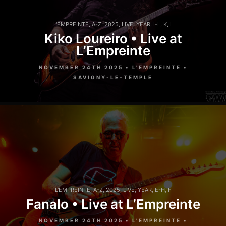
L'EMPREINTE
,
A-Z
,
2025
,
LIVE
,
YEAR
,
I-L
,
K
,
L
Kiko Loureiro • Live at
L’Empreinte
NOVEMBER 24TH 2025 • L'EMPREINTE •
SAVIGNY-LE-TEMPLE
L'EMPREINTE
,
A-Z
,
2025
,
LIVE
,
YEAR
,
E-H
,
F
Fanalo • Live at L’Empreinte
NOVEMBER 24TH 2025 • L'EMPREINTE •