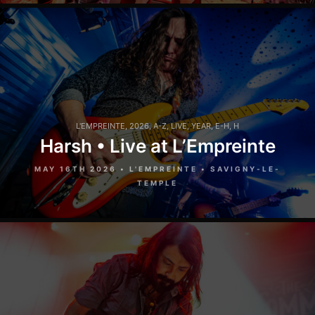
L'EMPREINTE
,
2026
,
A-Z
,
LIVE
,
YEAR
,
E-H
,
H
Harsh • Live at L’Empreinte
MAY 16TH 2026 • L'EMPREINTE • SAVIGNY-LE-
TEMPLE