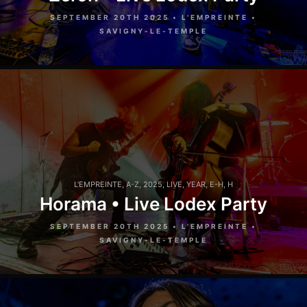
SEPTEMBER 20TH 2025 • L'EMPREINTE •
SAVIGNY-LE-TEMPLE
L'EMPREINTE
,
A-Z
,
2025
,
LIVE
,
YEAR
,
E-H
,
H
Horama • Live Lodex Party
SEPTEMBER 20TH 2025 • L'EMPREINTE •
SAVIGNY-LE-TEMPLE