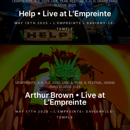
L'EMPREINTE
,
A-Z
,
2025
,
LIVE
,
YEAR
,
FESTIVAL
,
E-H
,
H
,
GRAND PARIS
SLUDGE 2025
Help • Live at L’Empreinte
MAY 18TH 2025 • L'EMPREINTE • SAVIGNY-LE-
TEMPLE
L'EMPREINTE
,
A-D
,
A-Z
,
2025
,
LIVE
,
A
,
YEAR
,
B
,
FESTIVAL
,
GRAND
PARIS SLUDGE 2025
Arthur Brown • Live at
L’Empreinte
MAY 17TH 2025 • L'EMPREINTE• SAVIGNY-LE-
TEMPLE