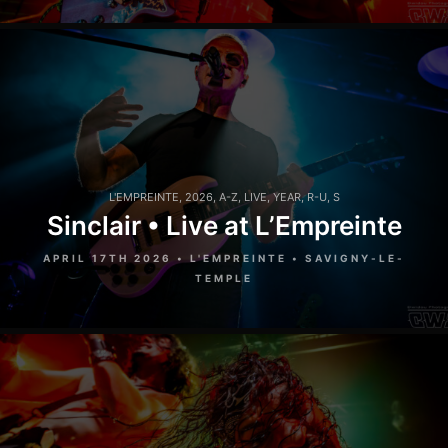
L'EMPREINTE
,
2026
,
A-Z
,
LIVE
,
YEAR
,
R-U
,
S
Sinclair • Live at L’Empreinte
APRIL 17TH 2026 • L'EMPREINTE • SAVIGNY-LE-
TEMPLE