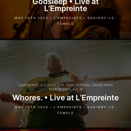
Godsleep • Live at
L’Empreinte
MAY 18TH 2025 • L'EMPREINTE • SAVIGNY-LE-
TEMPLE
L'EMPREINTE
,
A-Z
,
2025
,
LIVE
,
YEAR
,
FESTIVAL
,
GRAND PARIS
SLUDGE 2025
,
V-Z
,
W
Whores. • Live at L’Empreinte
MAY 18TH 2025 • L'EMPREINTE • SAVIGNY-LE-
TEMPLE