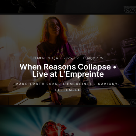
L'EMPREINTE
,
A-Z
,
2025
,
LIVE
,
YEAR
,
V-Z
,
W
When Reasons Collapse •
Live at L’Empreinte
MARCH 28TH 2025 • L'EMPREINTE • SAVIGNY-
LE-TEMPLE