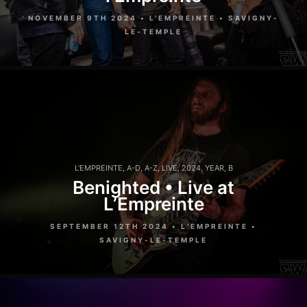
NOVEMBER 9TH 2024 • L'EMPREINTE • SAVIGNY-
LE-TEMPLE
L'EMPREINTE
,
A-D
,
A-Z
,
LIVE
,
2024
,
YEAR
,
B
Benighted • Live at
L’Empreinte
SEPTEMBER 12TH 2024 • L’EMPREINTE •
SAVIGNY-LE-TEMPLE