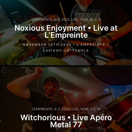
L'EMPREINTE
,
A-Z
,
2025
,
LIVE
,
YEAR
,
M-Q
,
N
Noxious Enjoyment • Live at
L’Empreinte
NOVEMBER 12TH 2025 • L'EMPREINTE •
SAVIGNY-LE-TEMPLE
L'EMPREINTE
,
A-Z
,
2025
,
LIVE
,
YEAR
,
V-Z
,
W
Witchorious • Live Apéro
Metal 77