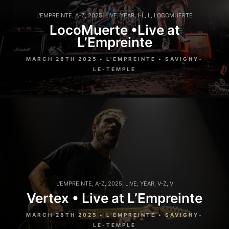
L'EMPREINTE
,
A-Z
,
2025
,
LIVE
,
YEAR
,
I-L
,
L
,
LOCOMUERTE
LocoMuerte •Live at
L’Empreinte
MARCH 28TH 2025 • L'EMPREINTE • SAVIGNY-
LE-TEMPLE
L'EMPREINTE
,
A-Z
,
2025
,
LIVE
,
YEAR
,
V-Z
,
V
Vertex • Live at L’Empreinte
MARCH 28TH 2025 • L'EMPREINTE • SAVIGNY-
LE-TEMPLE