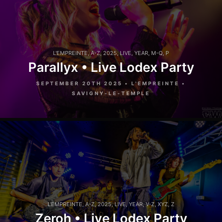
L'EMPREINTE
,
A-Z
,
2025
,
LIVE
,
YEAR
,
M-Q
,
P
Parallyx • Live Lodex Party
SEPTEMBER 20TH 2025 • L'EMPREINTE •
SAVIGNY-LE-TEMPLE
L'EMPREINTE
,
A-Z
,
2025
,
LIVE
,
YEAR
,
V-Z
,
XYZ
,
Z
Zeroh • Live Lodex Party