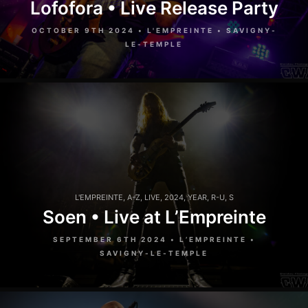
Lofofora • Live Release Party
OCTOBER 9TH 2024 • L'EMPREINTE • SAVIGNY-
LE-TEMPLE
L'EMPREINTE
,
A-Z
,
LIVE
,
2024
,
YEAR
,
R-U
,
S
Soen • Live at L’Empreinte
SEPTEMBER 6TH 2024 • L’EMPREINTE •
SAVIGNY-LE-TEMPLE