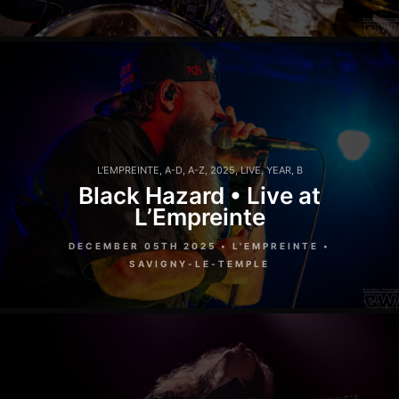
L'EMPREINTE
,
A-D
,
A-Z
,
2025
,
LIVE
,
YEAR
,
B
Black Hazard • Live at
L’Empreinte
DECEMBER 05TH 2025 • L'EMPREINTE •
SAVIGNY-LE-TEMPLE