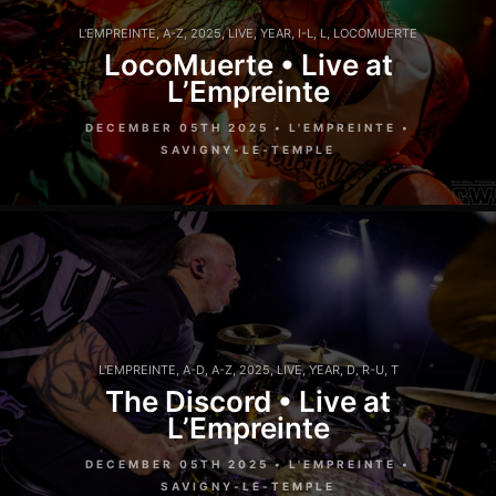
L'EMPREINTE
,
A-Z
,
2025
,
LIVE
,
YEAR
,
I-L
,
L
,
LOCOMUERTE
LocoMuerte • Live at
L’Empreinte
DECEMBER 05TH 2025 • L'EMPREINTE •
SAVIGNY-LE-TEMPLE
L'EMPREINTE
,
A-D
,
A-Z
,
2025
,
LIVE
,
YEAR
,
D
,
R-U
,
T
The Discord • Live at
L’Empreinte
DECEMBER 05TH 2025 • L'EMPREINTE •
SAVIGNY-LE-TEMPLE