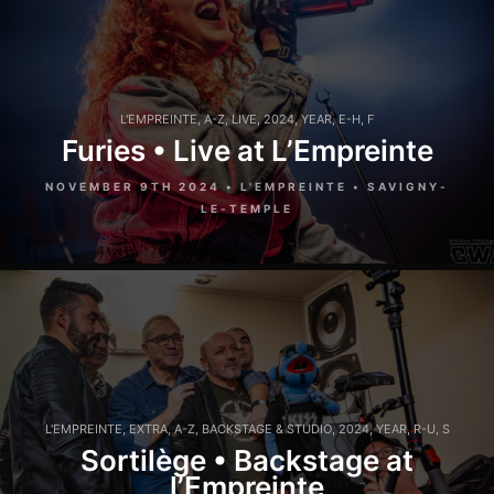
L'EMPREINTE
,
A-Z
,
LIVE
,
2024
,
YEAR
,
E-H
,
F
Furies • Live at L’Empreinte
NOVEMBER 9TH 2024 • L'EMPREINTE • SAVIGNY-
LE-TEMPLE
L'EMPREINTE
,
EXTRA
,
A-Z
,
BACKSTAGE & STUDIO
,
2024
,
YEAR
,
R-U
,
S
Sortilège • Backstage at
l’Empreinte