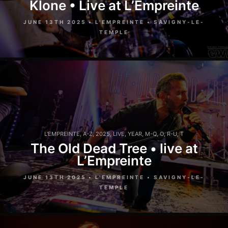
Klone • Live at L’Empreinte
JUNE 13TH 2025 • L'EMPREINTE • SAVIGNY-LE-
TEMPLE
L'EMPREINTE
,
A-Z
,
2025
,
LIVE
,
YEAR
,
M-Q
,
O
,
R-U
,
T
The Old Dead Tree • live at
L’Empreinte
JUNE 13TH 2025 • L'EMPREINTE • SAVIGNY-LE-
TEMPLE