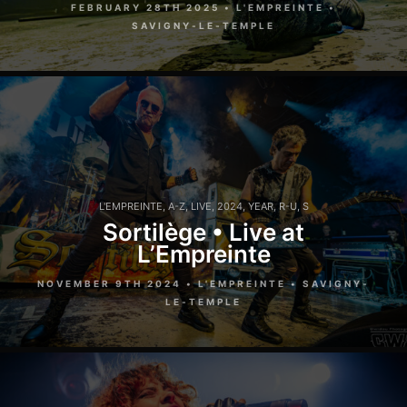
FEBRUARY 28TH 2025 • L'EMPREINTE •
SAVIGNY-LE-TEMPLE
L'EMPREINTE
,
A-Z
,
LIVE
,
2024
,
YEAR
,
R-U
,
S
Sortilège • Live at
L’Empreinte
NOVEMBER 9TH 2024 • L'EMPREINTE • SAVIGNY-
LE-TEMPLE