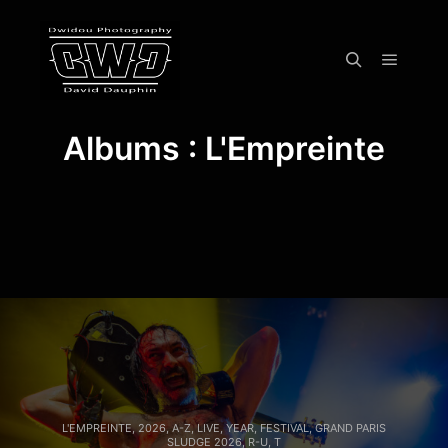
Menu pr
Rechercher
Albums : L'Empreinte
L'EMPREINTE
,
2026
,
A-Z
,
LIVE
,
YEAR
,
FESTIVAL
,
GRAND PARIS
SLUDGE 2026
,
R-U
,
T