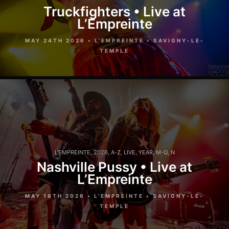
Truckfighters • Live at
L’Empreinte
MAY 24TH 2026 • L'EMPREINTE • SAVIGNY-LE-
TEMPLE
L'EMPREINTE
,
2026
,
A-Z
,
LIVE
,
YEAR
,
M-Q
,
N
Nashville Pussy • Live at
L’Empreinte
MAY 16TH 2026 • L'EMPREINTE • SAVIGNY-LE-
TEMPLE