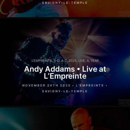
SAVIGNY-LE-TEMPLE
L'EMPREINTE
,
A-D
,
A-Z
,
2025
,
LIVE
,
A
,
YEAR
Andy Addams • Live at
L’Empreinte
NOVEMBER 24TH 2025 • L'EMPREINTE •
SAVIGNY-LE-TEMPLE