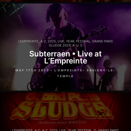
L'EMPREINTE
,
A-Z
,
2025
,
LIVE
,
YEAR
,
FESTIVAL
,
GRAND PARIS
SLUDGE 2025
,
R-U
,
S
Subterraen • Live at
L’Empreinte
MAY 17TH 2025 • L'EMPREINTE• SAVIGNY-LE-
TEMPLE
L'EMPREINTE
,
A-D
,
A-Z
,
2025
,
LIVE
,
YEAR
,
FESTIVAL
,
D
,
GRAND PARIS