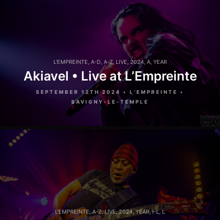
L'EMPREINTE
,
A-D
,
A-Z
,
LIVE
,
2024
,
A
,
YEAR
Akiavel • Live at L’Empreinte
SEPTEMBER 12TH 2024 • L’EMPREINTE •
SAVIGNY-LE-TEMPLE
L'EMPREINTE
,
A-Z
,
LIVE
,
2024
,
YEAR
,
I-L
,
L