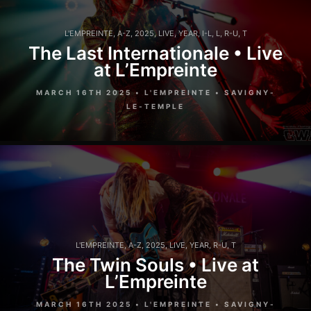
L'EMPREINTE
,
A-Z
,
2025
,
LIVE
,
YEAR
,
I-L
,
L
,
R-U
,
T
The Last Internationale • Live
at L’Empreinte
MARCH 16TH 2025 • L'EMPREINTE • SAVIGNY-
LE-TEMPLE
L'EMPREINTE
,
A-Z
,
2025
,
LIVE
,
YEAR
,
R-U
,
T
The Twin Souls • Live at
L’Empreinte
MARCH 16TH 2025 • L'EMPREINTE • SAVIGNY-