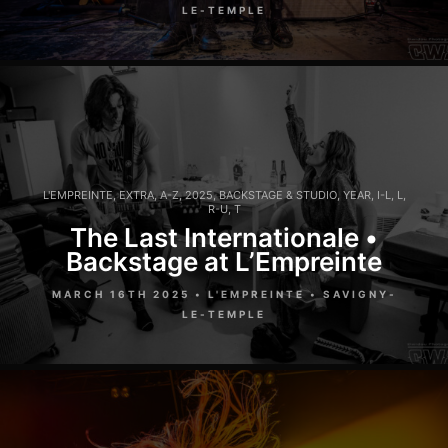
LE-TEMPLE
L'EMPREINTE
,
EXTRA
,
A-Z
,
2025
,
BACKSTAGE & STUDIO
,
YEAR
,
I-L
,
L
,
R-U
,
T
The Last Internationale •
Backstage at L’Empreinte
MARCH 16TH 2025 • L'EMPREINTE • SAVIGNY-
LE-TEMPLE