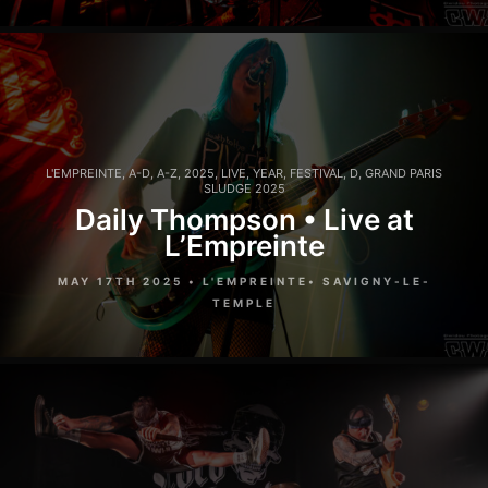
L'EMPREINTE
,
A-D
,
A-Z
,
2025
,
LIVE
,
YEAR
,
FESTIVAL
,
D
,
GRAND PARIS
SLUDGE 2025
Daily Thompson • Live at
L’Empreinte
MAY 17TH 2025 • L'EMPREINTE• SAVIGNY-LE-
TEMPLE