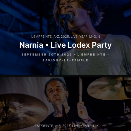
L'EMPREINTE
,
A-Z
,
2025
,
LIVE
,
YEAR
,
M-Q
,
N
Narnia • Live Lodex Party
SEPTEMBER 20TH 2025 • L'EMPREINTE •
SAVIGNY-LE-TEMPLE
L'EMPREINTE
,
A-Z
,
2025
,
LIVE
,
YEAR
,
I-L
,
K