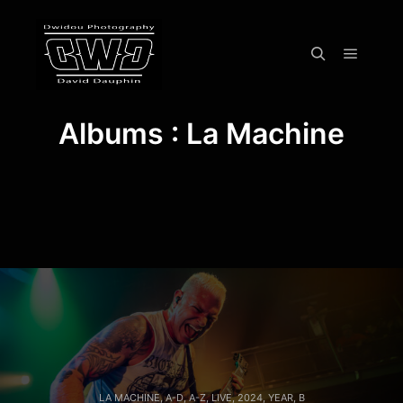
Menu pr
Rechercher
Albums : La Machine
LA MACHINE
,
A-D
,
A-Z
,
LIVE
,
2024
,
YEAR
,
B