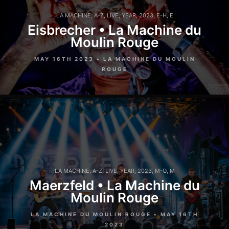
LA MACHINE
,
A-Z
,
LIVE
,
YEAR
,
2023
,
E-H
,
E
Eisbrecher • La Machine du
Moulin Rouge
MAY 16TH 2023 • LA MACHINE DU MOULIN
ROUGE
LA MACHINE
,
A-Z
,
LIVE
,
YEAR
,
2023
,
M-Q
,
M
Maerzfeld • La Machine du
Moulin Rouge
LA MACHINE DU MOULIN ROUGE • MAY 16TH
2023