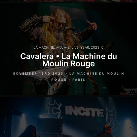
LA MACHINE
,
A-D
,
A-Z
,
LIVE
,
YEAR
,
2023
,
C
Cavalera • La Machine du
Moulin Rouge
NOVEMBER 13RD 2023 • LA MACHINE DU MOULIN
ROUGE • PARIS