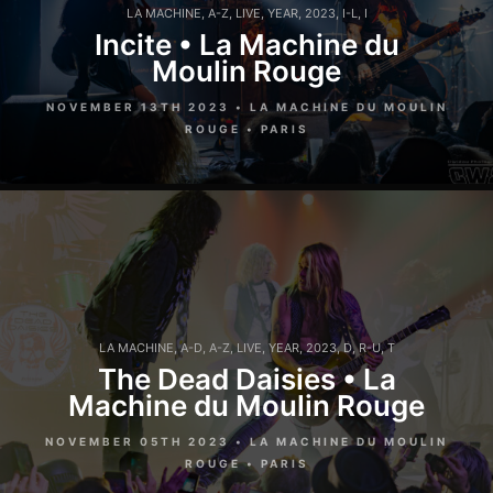
LA MACHINE
,
A-Z
,
LIVE
,
YEAR
,
2023
,
I-L
,
I
Incite • La Machine du
Moulin Rouge
NOVEMBER 13TH 2023 • LA MACHINE DU MOULIN
ROUGE • PARIS
LA MACHINE
,
A-D
,
A-Z
,
LIVE
,
YEAR
,
2023
,
D
,
R-U
,
T
The Dead Daisies • La
Machine du Moulin Rouge
NOVEMBER 05TH 2023 • LA MACHINE DU MOULIN
ROUGE • PARIS