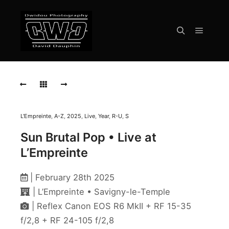
Menu pr
Rechercher
SUN
BRUTAL
POP
Live
L'Empreinte
Savigny-
L'Empreinte
,
A-Z
,
2025
,
Live
,
Year
,
R-U
,
S
le-
Temple
Sun Brutal Pop • Live at
2025
L’Empreinte
SUN
BRUTAL
| February 28th 2025
POP
| L’Empreinte • Savigny-le-Temple
Live
L'Empreinte
| Reflex Canon EOS R6 MkII + RF 15-35
Savigny-
f/2,8 + RF 24-105 f/2,8
le-