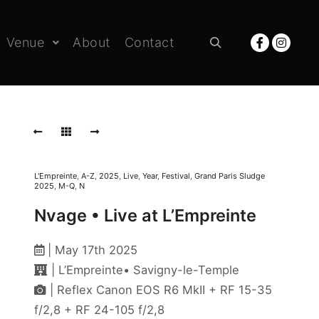
Venue
About
Contact
Rechercher
L'Empreinte
,
A-Z
,
2025
,
Live
,
Year
,
Festival
,
Grand Paris Sludge
2025
,
M-Q
,
N
Nvage • Live at L’Empreinte
| May 17th 2025
| L’Empreinte• Savigny-le-Temple
| Reflex Canon EOS R6 MkII + RF 15-35
f/2,8 + RF 24-105 f/2,8