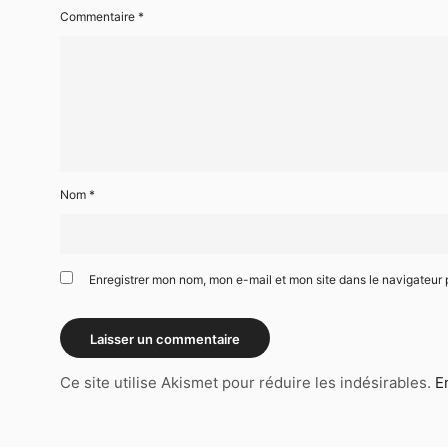
NVAGE
Commentaire
*
Live
Grand
Paris
Sludge
Festival
L'Empreinte
Savigny-
le-
Temple
2025
Nom
*
NVAGE
Live
Grand
Enregistrer mon nom, mon e-mail et mon site dans le navigateu
Paris
Sludge
Festival
L'Empreinte
Savigny-
Ce site utilise Akismet pour réduire les indésirables.
E
le-
Temple
2025