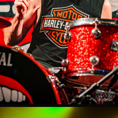
le-
Temple
2026
NASHVILLE
PUSSY
Live
L'Empreinte
Savigny-
le-
Temple
2026
NASHVILLE
PUSSY
Live
L'Empreinte
Savigny-
le-
Temple
2026
NASHVILLE