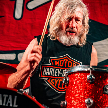
Savigny-
le-
Temple
2026
NASHVILLE
PUSSY
Live
L'Empreinte
Savigny-
le-
Temple
2026
NASHVILLE
PUSSY
Live
L'Empreinte
Savigny-
le-
Temple
2026