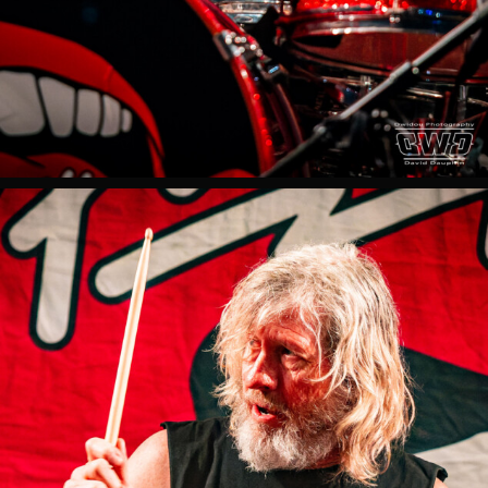
NASHVILLE
PUSSY
Live
L'Empreinte
Savigny-
le-
Temple
2026
NASHVILLE
PUSSY
Live
L'Empreinte
Savigny-
le-
Temple
2026
NASHVILLE
PUSSY
Live
L'Empreinte
Savigny-