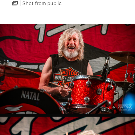
| Shot from public
NASHVILLE
PUSSY
Live
L'Empreinte
Savigny-
le-
Temple
2026
NASHVILLE
PUSSY
Live
L'Empreinte
Savigny-
le-
Temple
2026
NASHVILLE
PUSSY
Live
L'Empreinte