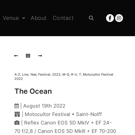
Venue
About
Contact
Rechercher
A-Z
,
Live
,
Year
,
Festival
,
2022
,
M-Q
,
R-U
,
T
,
Motocultor Festival
2022
The Ocean
| August 19th 2022
| Motocultor Festival • Saint-Nolff
| Reflex Canon EOS 5D MkIV + EF 24-
70 f/2,8 / Canon EOS 5D MkIII + EF 70-200