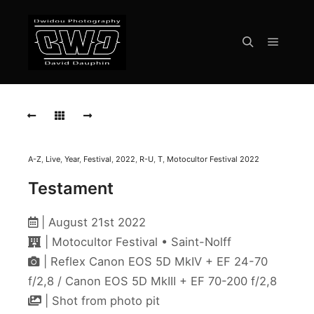
Menu pr
Rechercher
TESTAMENT
TESTAMENT
TESTAMENT
A-Z
,
Live
,
Year
,
Festival
,
2022
,
R-U
,
T
,
Motocultor Festival 2022
TESTAMENT
Testament
TESTAMENT
| August 21st 2022
TESTAMENT
| Motocultor Festival • Saint-Nolff
| Reflex Canon EOS 5D MkIV + EF 24-70
TESTAMENT
f/2,8 / Canon EOS 5D MkIII + EF 70-200 f/2,8
TESTAMENT
| Shot from photo pit