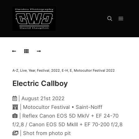
Menu pr
Rechercher
ELECTRIC
CALLBOY
ELECTRIC
CALLBOY
A-Z
,
Live
,
Year
,
Festival
,
2022
,
E-H
,
E
,
Motocultor Festival 2022
ELECTRIC
Electric Callboy
CALLBOY
ELECTRIC
| August 21st 2022
CALLBOY
| Motocultor Festival • Saint-Nolff
ELECTRIC
| Reflex Canon EOS 5D MkIV + EF 24-70
CALLBOY
f/2,8 / Canon EOS 5D MkIII + EF 70-200 f/2,8
| Shot from photo pit
ELECTRIC