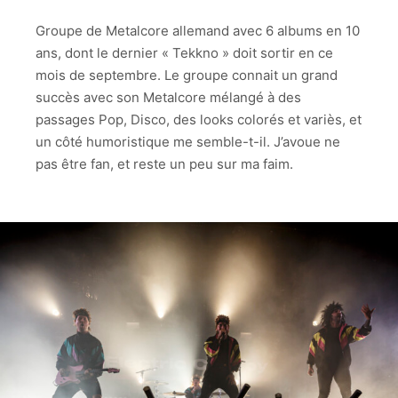
CALLBOY
Groupe de Metalcore allemand avec 6 albums en 10
ELECTRIC
ans, dont le dernier « Tekkno » doit sortir en ce
CALLBOY
mois de septembre. Le groupe connait un grand
ELECTRIC
succès avec son Metalcore mélangé à des
CALLBOY
passages Pop, Disco, des looks colorés et variès, et
un côté humoristique me semble-t-il. J’avoue ne
ELECTRIC
CALLBOY
pas être fan, et reste un peu sur ma faim.
ELECTRIC
CALLBOY
ELECTRIC
CALLBOY
ELECTRIC
CALLBOY
ELECTRIC
CALLBOY