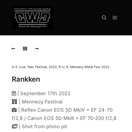
Menu pr
Rechercher
2022-
09-
17-
Rankken-
012
A-Z
,
Live
,
Year
,
Festival
,
2022
,
R-U
,
R
,
Mennecy Metal Fest 2022
2022-
Rankken
09-
17-
Rankken-
| September 17th 2022
016
| Mennecy Festival
2022-
| Reflex Canon EOS 5D MkIV + EF 24-70
09-
f/2,8 / Canon EOS 5D MkIII + EF 70-200 f/2,8
17-
Rankken-
| Shot from photo pit
018