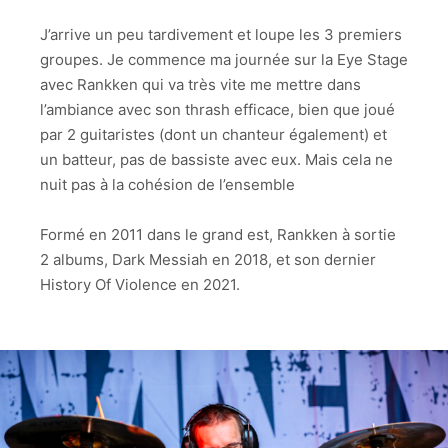
2022-
J’arrive un peu tardivement et loupe les 3 premiers
09-
groupes. Je commence ma journée sur la Eye Stage
17-
avec Rankken qui va très vite me mettre dans
Rankken-
039
l’ambiance avec son thrash efficace, bien que joué
par 2 guitaristes (dont un chanteur également) et
2022-
un batteur, pas de bassiste avec eux. Mais cela ne
09-
nuit pas à la cohésion de l’ensemble
17-
Rankken-
040
Formé en 2011 dans le grand est, Rankken à sortie
2 albums, Dark Messiah en 2018, et son dernier
2022-
History Of Violence en 2021.
09-
17-
Rankken-
046
2022-
09-
17-
Rankken-