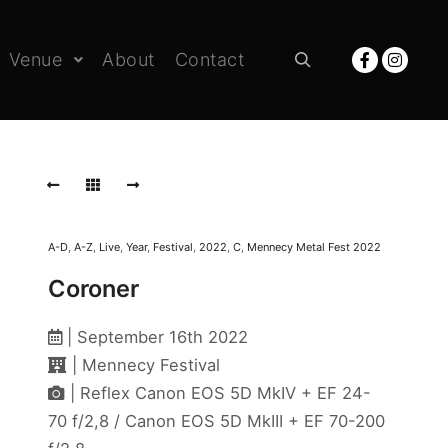
Venue
About
Contact
Rechercher
A-D
,
A-Z
,
Live
,
Year
,
Festival
,
2022
,
C
,
Mennecy Metal Fest 2022
Coroner
| September 16th 2022
| Mennecy Festival
| Reflex Canon EOS 5D MkIV + EF 24-
70 f/2,8 / Canon EOS 5D MkIII + EF 70-200