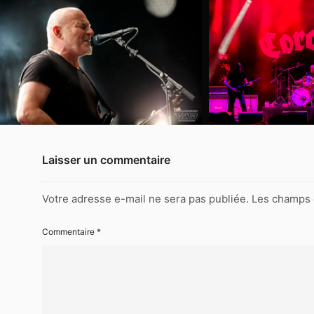
16-
Coroner-
0305
2022-
09-
16-
Coroner-
0354
2022-
Laisser un commentaire
09-
16-
Coroner-
Votre adresse e-mail ne sera pas publiée.
Les champs 
0364
2022-
Commentaire
*
09-
16-
Coroner-
0368