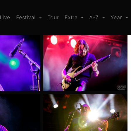
Live
Festival
Tour
Extra
A-Z
Year