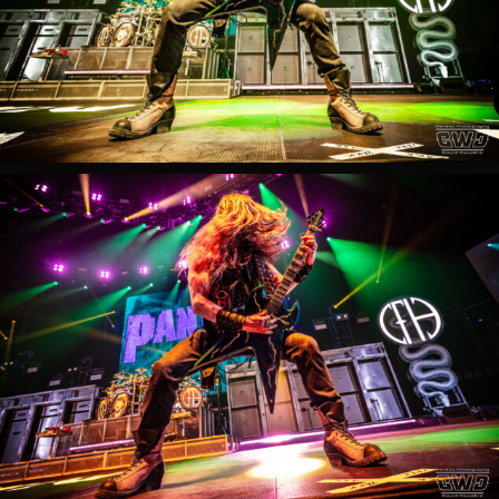
2025
PANTERA
Live
Adidas
Arena
Paris
2025
PANTERA
Live
Adidas
Arena
Paris
2025
PANTERA
Live
Adidas
Arena
Paris
2025