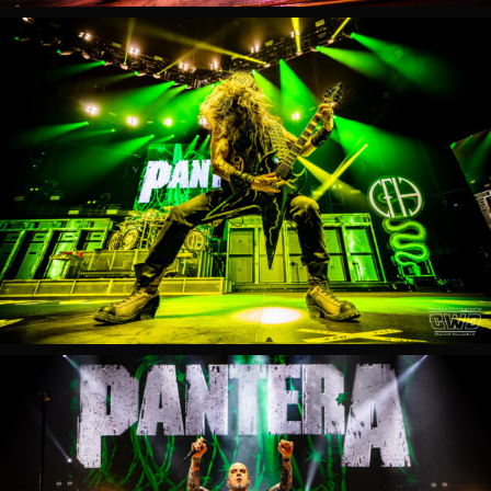
PANTERA
Live
Adidas
Arena
Paris
2025
PANTERA
Live
Adidas
Arena
Paris
2025
PANTERA
Live
Adidas
Arena
Paris
2025
PANTERA