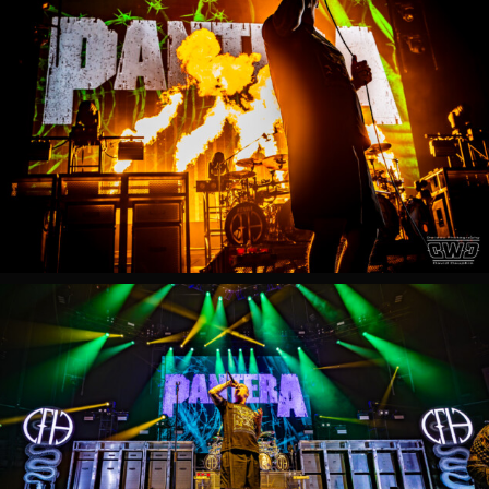
Live
Adidas
Arena
Paris
2025
PANTERA
Live
Adidas
Arena
Paris
2025
PANTERA
Live
Adidas
Arena
Paris
2025
PANTERA
Live
Adidas