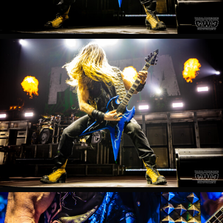
PANTERA
Live
Adidas
Arena
Paris
2025
PANTERA
Live
Adidas
Arena
Paris
2025
PANTERA
Live
Adidas
Arena
Paris
2025
PANTERA
Live