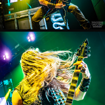
Live
Adidas
Arena
Paris
2025
PANTERA
Live
Adidas
Arena
Paris
2025
PANTERA
Live
Adidas
Arena
Paris
2025
PANTERA
Live
Adidas