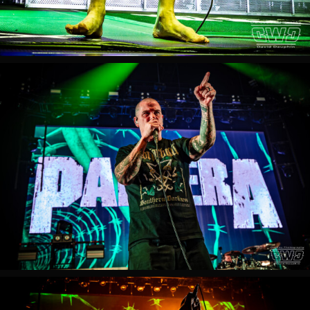
PANTERA
Live
Adidas
Arena
Paris
2025
PANTERA
Live
Adidas
Arena
Paris
2025
PANTERA
Live
Adidas
Arena
Paris
2025
PANTERA