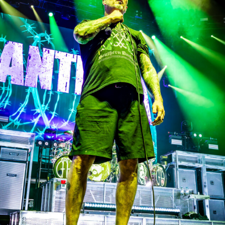
Paris
2025
PANTERA
Live
Adidas
Arena
Paris
2025
PANTERA
Live
Adidas
Arena
Paris
2025
PANTERA
Live
Adidas
Arena
Paris
2025