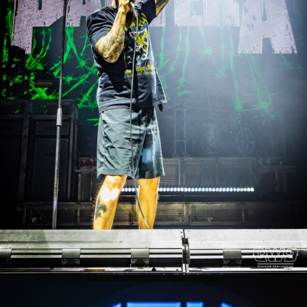
Paris
2025
PANTERA
Live
Adidas
Arena
Paris
2025
PANTERA
Live
Adidas
Arena
Paris
2025
PANTERA
Live
Adidas
Arena
Paris
2025