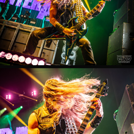
2025
PANTERA
Live
Adidas
Arena
Paris
2025
PANTERA
Live
Adidas
Arena
Paris
2025
PANTERA
Live
Adidas
Arena
Paris
2025