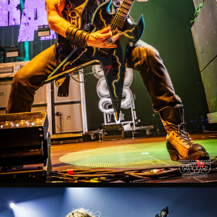
PANTERA
Live
Adidas
Arena
Paris
2025
PANTERA
Live
Adidas
Arena
Paris
2025
PANTERA
Live
Adidas
Arena
Paris
2025
PANTERA
Live