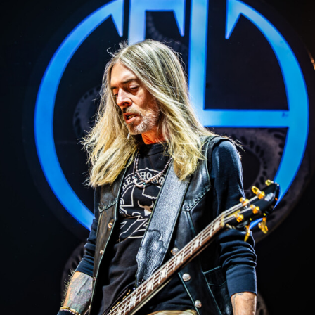
PANTERA
Live
Adidas
Arena
Paris
2025
PANTERA
Live
Adidas
Arena
Paris
2025
PANTERA
Live
Adidas
Arena
Paris
2025
PANTERA