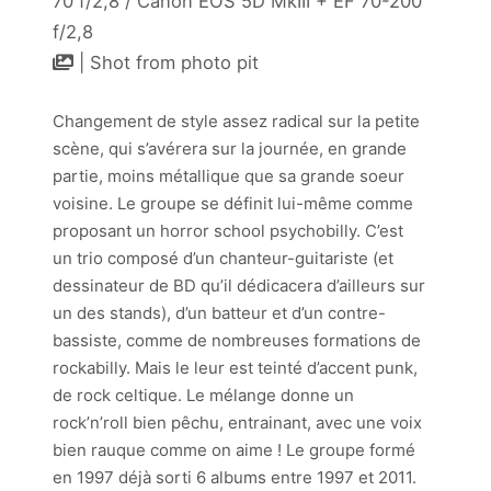
70 f/2,8 / Canon EOS 5D MkIII + EF 70-200
f/2,8
| Shot from photo pit
Changement de style assez radical sur la petite
scène, qui s’avérera sur la journée, en grande
partie, moins métallique que sa grande soeur
voisine. Le groupe se définit lui-même comme
proposant un horror school psychobilly. C’est
un trio composé d’un chanteur-guitariste (et
dessinateur de BD qu’il dédicacera d’ailleurs sur
un des stands), d’un batteur et d’un contre-
bassiste, comme de nombreuses formations de
rockabilly. Mais le leur est teinté d’accent punk,
de rock celtique. Le mélange donne un
rock’n’roll bien pêchu, entrainant, avec une voix
bien rauque comme on aime ! Le groupe formé
en 1997 déjà sorti 6 albums entre 1997 et 2011.