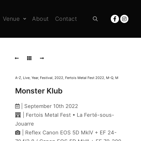
Venue
About
Contact
Rechercher
A-Z
,
Live
,
Year
,
Festival
,
2022
,
Fertois Metal Fest 2022
,
M-Q
,
M
Monster Klub
| September 10th 2022
| Fertois Metal Fest • La Ferté-sous-
Jouarre
| Reflex Canon EOS 5D MkIV + EF 24-