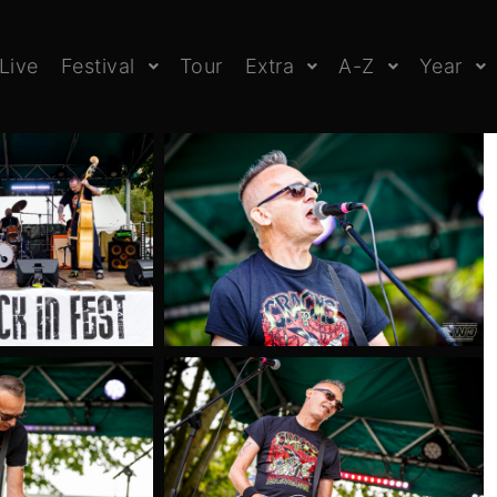
Live
Festival
Tour
Extra
A-Z
Year