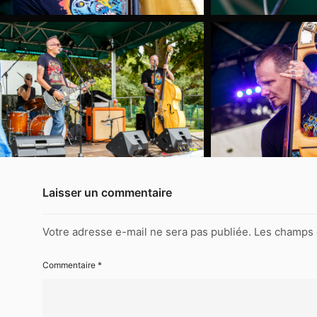
8771
2022-
09-
10-
Monster-
Klub-
8785
2022-
09-
10-
Monster-
Klub-
Laisser un commentaire
8795
2022-
Votre adresse e-mail ne sera pas publiée.
Les champs 
09-
10-
Commentaire
*
Monster-
Klub-
8796