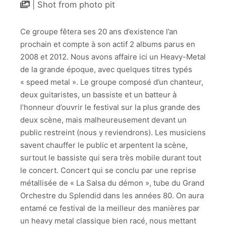
| Shot from photo pit
Demon-
Tool-
8704
Ce groupe fêtera ses 20 ans d’existence l’an
prochain et compte à son actif 2 albums parus en
2022-
09-
2008 et 2012. Nous avons affaire ici un Heavy-Metal
10-
de la grande époque, avec quelques titres typés
Demon-
« speed metal ». Le groupe composé d’un chanteur,
Tool-
8686
deux guitaristes, un bassiste et un batteur à
l’honneur d’ouvrir le festival sur la plus grande des
2022-
deux scène, mais malheureusement devant un
09-
public restreint (nous y reviendrons). Les musiciens
10-
Demon-
savent chauffer le public et arpentent la scène,
Tool-
surtout le bassiste qui sera très mobile durant tout
8604
le concert. Concert qui se conclu par une reprise
métallisée de « La Salsa du démon », tube du Grand
2022-
09-
Orchestre du Splendid dans les années 80. On aura
10-
entamé ce festival de la meilleur des manières par
Demon-
un heavy metal classique bien racé, nous mettant
Tool-