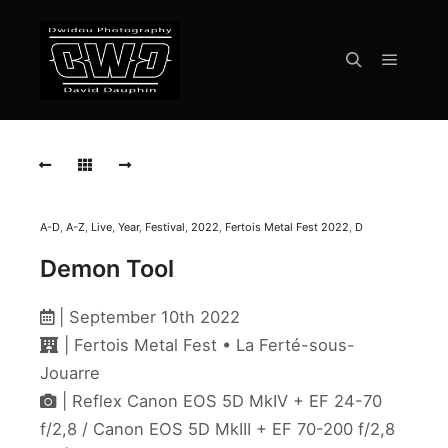
Menu pr
Rechercher
2022-
09-
10-
Demon-
Tool-
8724
A-D
,
A-Z
,
Live
,
Year
,
Festival
,
2022
,
Fertois Metal Fest 2022
,
D
Demon Tool
2022-
09-
10-
| September 10th 2022
Demon-
Tool-
| Fertois Metal Fest • La Ferté-sous-
8713
Jouarre
| Reflex Canon EOS 5D MkIV + EF 24-70
2022-
09-
f/2,8 / Canon EOS 5D MkIII + EF 70-200 f/2,8
10-