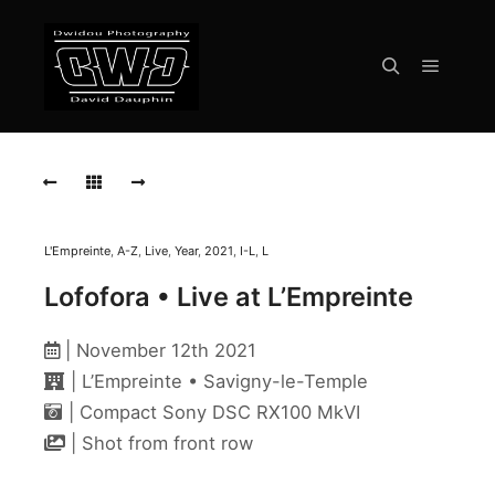
Menu pr
Rechercher
2021-
11-
12
Lofofora-
002
L'Empreinte
,
A-Z
,
Live
,
Year
,
2021
,
I-L
,
L
2021-
Lofofora • Live at L’Empreinte
11-
12
Lofofora-
| November 12th 2021
007
| L’Empreinte • Savigny-le-Temple
2021-
| Compact Sony DSC RX100 MkVI
11-
| Shot from front row
12
Lofofora-
010