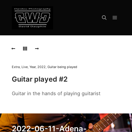
Menu pr
Rechercher
2022-
06-
11-
Adena-
Stampers-
082
Extra
,
Live
,
Year
,
2022
,
Guitar being played
2022-
Guitar played #2
06-
11-
Guitar in the hands of playing guitarist
Adena-
Stampers-
082
2022-
2022-06-11-Adena-
06-