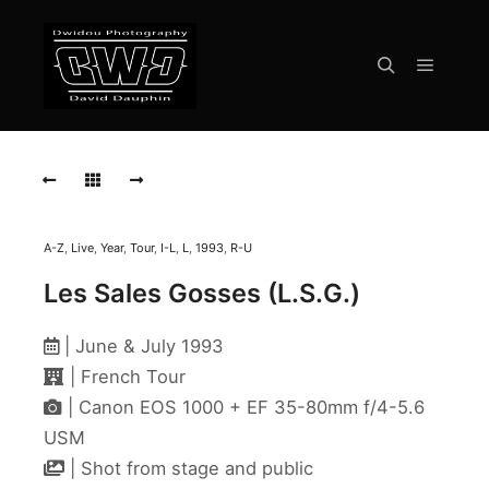
Menu pr
Rechercher
1993-
07-
30-
Les-
Sales-
Gosses-
A-Z
,
Live
,
Year
,
Tour
,
I-L
,
L
,
1993
,
R-U
Episy-
027
Les Sales Gosses (L.S.G.)
1993-
| June & July 1993
07-
30-
| French Tour
Les-
| Canon EOS 1000 + EF 35-80mm f/4-5.6
Sales-
Gosses-
USM
Episy-
| Shot from stage and public
021