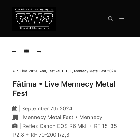
Menu pr
Rechercher
FATIMA
Live
Mennecy
Metal
Fest
2024
A-Z
,
Live
,
2024
,
Year
,
Festival
,
E-H
,
F
,
Mennecy Metal Fest 2024
Fãtima • Live Mennecy Metal
FATIMA
Live
Fest
Mennecy
Metal
Fest
| September 7th 2024
2024
| Mennecy Metal Fest • Mennecy
FATIMA
| Reflex Canon EOS R6 MkII + RF 15-35
Live
f/2,8 + RF 70-200 f/2,8
Mennecy