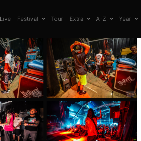
Live
Festival
Tour
Extra
A-Z
Year