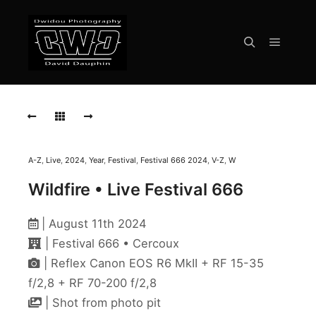
Menu pr
Rechercher
WILDFIRE
Live
Festival
666
Cercoux
2024
A-Z
,
Live
,
2024
,
Year
,
Festival
,
Festival 666 2024
,
V-Z
,
W
Wildfire • Live Festival 666
WILDFIRE
Live
Festival
| August 11th 2024
666
Cercoux
| Festival 666 • Cercoux
2024
| Reflex Canon EOS R6 MkII + RF 15-35
f/2,8 + RF 70-200 f/2,8
WILDFIRE
Live
| Shot from photo pit
Festival