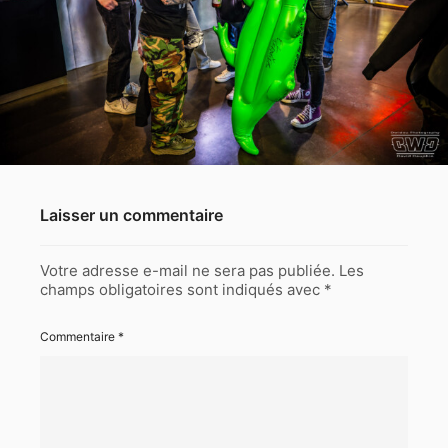
Laisser un commentaire
Votre adresse e-mail ne sera pas publiée.
Les
champs obligatoires sont indiqués avec
*
Commentaire
*