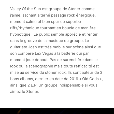
THE
SUN
Valley Of the Sun est groupe de Stoner comme
j’aime, sachant alterné passage rock énergique,
VALLEY
moment calme et bien spur de superbe
OF
riffs/rhythmique tournant en boucle de manière
THE
SUN
hypnotique. Le public semble apprécié et renter
dans le groove de la musique du groupe. Le
VALLEY
guitariste Josh est très mobile sur scène ainsi que
OF
son compère Lex Vegas à la batterie qui par
THE
SUN
moment joue debout. Pas de surenchère dans le
look ou la scénographie mais toute l’efficacité est
VALLEY
mise au service du stoner rock. Ils sont auteur de 3
OF
bons albums, dernier en date de 2019 « Old Gods »,
THE
SUN
ainsi que 2 E.P. Un groupe indispensable si vous
aimez le Stoner.
VALLEY
OF
THE
SUN