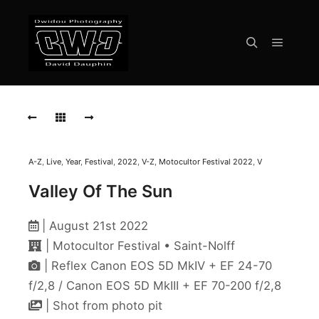
Menu pr
Rechercher
VALLEY
OF
THE
SUN
VALLEY
A-Z
,
Live
,
Year
,
Festival
,
2022
,
V-Z
,
Motocultor Festival 2022
,
V
OF
Valley Of The Sun
THE
SUN
| August 21st 2022
VALLEY
OF
| Motocultor Festival • Saint-Nolff
THE
| Reflex Canon EOS 5D MkIV + EF 24-70
SUN
f/2,8 / Canon EOS 5D MkIII + EF 70-200 f/2,8
VALLEY
| Shot from photo pit
OF