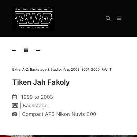
Menu pr
Rechercher
2002-
06+07-
Tiken
Jah
Fakoly-
023
Extra
,
A-Z
,
Backstage & Studio
,
Year
,
2002
,
2001
,
2000
,
R-U
,
T
Tiken Jah Fakoly
2002-
06+07-
Tiken
| 1999 to 2003
Jah
Fakoly-
| Backstage
022
| Compact APS Nikon Nuvis 300
2002-
06+07-
Tiken