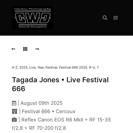
Menu pr
Rechercher
TAGADA
JONES
Live
Festival
666
Cercoux
A-Z
,
2025
,
Live
,
Year
,
Festival
,
Festival 666 2025
,
R-U
,
T
2025
Tagada Jones • Live Festival
TAGADA
666
JONES
Live
Festival
| August 09th 2025
666
| Festival 666 • Cercoux
Cercoux
2025
| Reflex Canon EOS R6 MkII + RF 15-35
f/2,8 + RF 70-200 f/2,8
TAGADA