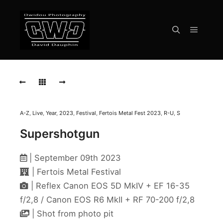
Menu pr
Rechercher
SUPERSHOTGUN
Live
Fertois
Metal
Fest
2023
A-Z
,
Live
,
Year
,
2023
,
Festival
,
Fertois Metal Fest 2023
,
R-U
,
S
Supershotgun
SUPERSHOTGUN
Live
Fertois
| September 09th 2023
Metal
Fest
| Fertois Metal Festival
2023
| Reflex Canon EOS 5D MkIV + EF 16-35
f/2,8 / Canon EOS R6 MkII + RF 70-200 f/2,8
SUPERSHOTGUN
Live
| Shot from photo pit
Fertois