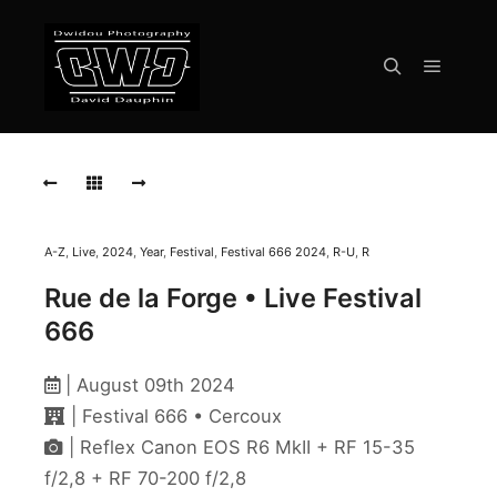
Menu pr
Rechercher
RUE
DE
LA
FORGE
Live
Festival
A-Z
,
Live
,
2024
,
Year
,
Festival
,
Festival 666 2024
,
R-U
,
R
666
Cercoux
Rue de la Forge • Live Festival
2024
666
RUE
DE
| August 09th 2024
LA
| Festival 666 • Cercoux
FORGE
Live
| Reflex Canon EOS R6 MkII + RF 15-35
Festival
f/2,8 + RF 70-200 f/2,8
666