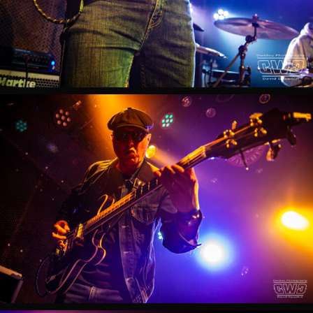
Live
Les
18
Marches
Moissy-
Cramayel
2025
RIVIERA
PARADISE
Live
Les
18
Marches
Moissy-
Cramayel
2025
RIVIERA
PARADISE
Live
Les
18