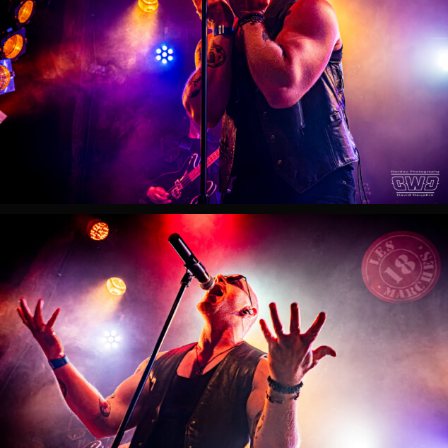
RIVIERA
PARADISE
Live
Les
18
Marches
Moissy-
Cramayel
2025
RIVIERA
PARADISE
Live
Les
18
Marches
Moissy-
Cramayel
2025
RIVIERA
PARADISE