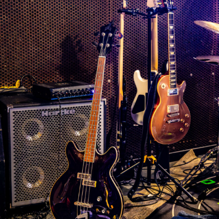
Les
18
Marches
Moissy-
Cramayel
2025
RIVIERA
PARADISE
Live
Les
18
Marches
Moissy-
Cramayel
2025
RIVIERA
PARADISE
Live
Les
18
Marches
Moissy-