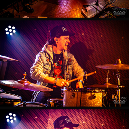
2025
RIVIERA
PARADISE
Live
Les
18
Marches
Moissy-
Cramayel
2025
RIVIERA
PARADISE
Live
Les
18
Marches
Moissy-
Cramayel
2025
RIVIERA