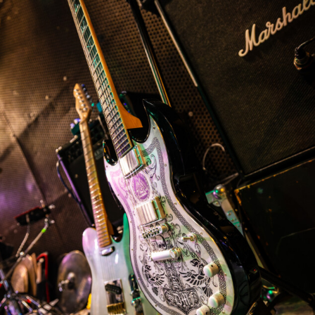
Les
18
Marches
Moissy-
Cramayel
2025
RIVIERA
PARADISE
Live
Les
18
Marches
Moissy-
Cramayel
2025
RIVIERA
PARADISE
Live
Les
18
Marches