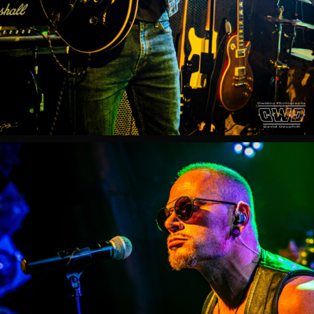
Moissy-
Cramayel
2025
RIVIERA
PARADISE
Live
Les
18
Marches
Moissy-
Cramayel
2025
RIVIERA
PARADISE
Live
Les
18
Marches
Moissy-
Cramayel
2025