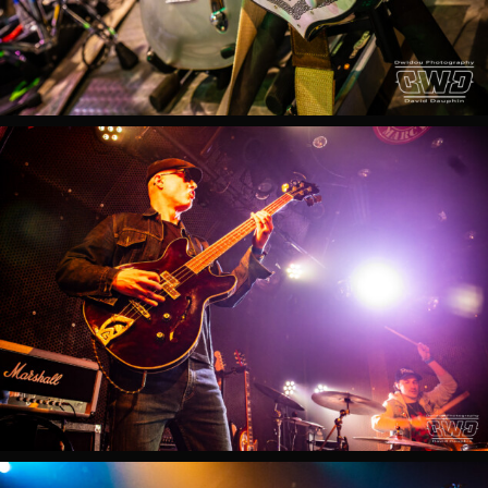
Moissy-
Cramayel
2025
RIVIERA
PARADISE
Live
Les
18
Marches
Moissy-
Cramayel
2025
RIVIERA
PARADISE
Live
Les
18
Marches
Moissy-
Cramayel
2025