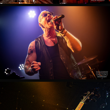
Cramayel
2025
RIVIERA
PARADISE
Live
Les
18
Marches
Moissy-
Cramayel
2025
RIVIERA
PARADISE
Live
Les
18
Marches
Moissy-
Cramayel
2025