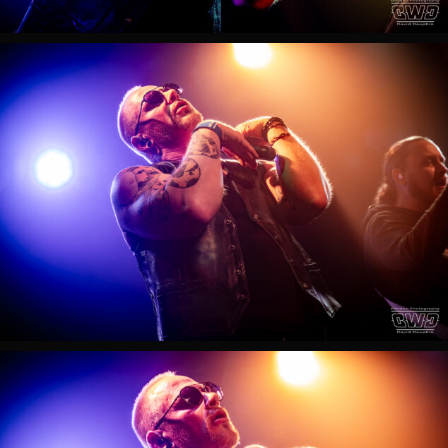
PARADISE
Live
Les
18
Marches
Moissy-
Cramayel
2025
RIVIERA
PARADISE
Live
Les
18
Marches
Moissy-
Cramayel
2025
RIVIERA
PARADISE
Live
Les