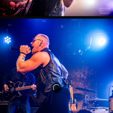
Live
Les
18
Marches
Moissy-
Cramayel
2025
RIVIERA
PARADISE
Live
Les
18
Marches
Moissy-
Cramayel
2025
RIVIERA
PARADISE
Live
Les
18