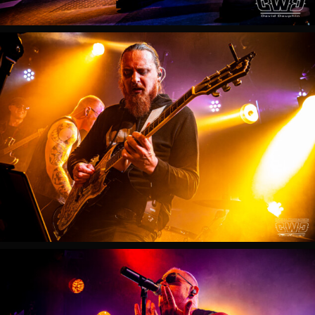
Marches
Moissy-
Cramayel
2025
RIVIERA
PARADISE
Live
Les
18
Marches
Moissy-
Cramayel
2025
RIVIERA
PARADISE
Live
Les
18
Marches
Moissy-
Cramayel
2025