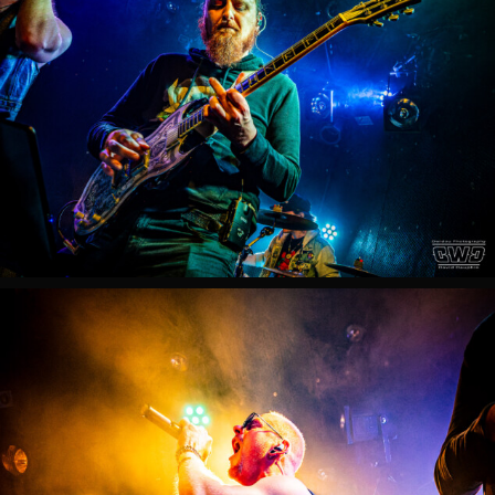
RIVIERA
PARADISE
Live
Les
18
Marches
Moissy-
Cramayel
2025
RIVIERA
PARADISE
Live
Les
18
Marches
Moissy-
Cramayel
2025
RIVIERA
PARADISE