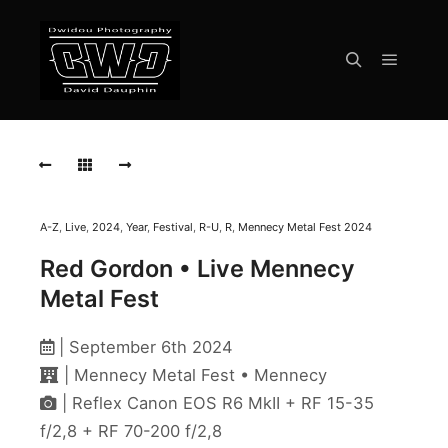
Menu pr
Rechercher
RED
GORDON
Live
Mennecy
Metal
Fest
A-Z
,
Live
,
2024
,
Year
,
Festival
,
R-U
,
R
,
Mennecy Metal Fest 2024
2024
Red Gordon • Live Mennecy
RED
Metal Fest
GORDON
Live
Mennecy
| September 6th 2024
Metal
| Mennecy Metal Fest • Mennecy
Fest
2024
| Reflex Canon EOS R6 MkII + RF 15-35
f/2,8 + RF 70-200 f/2,8
RED