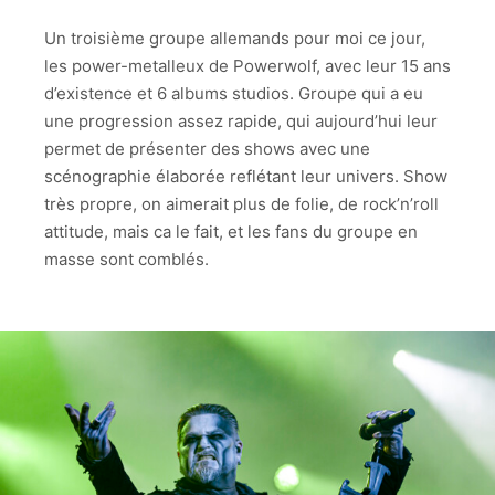
POWERWOLF
Un troisième groupe allemands pour moi ce jour,
POWERWOLF
les power-metalleux de Powerwolf, avec leur 15 ans
d’existence et 6 albums studios. Groupe qui a eu
POWERWOLF
une progression assez rapide, qui aujourd’hui leur
permet de présenter des shows avec une
POWERWOLF
scénographie élaborée reflétant leur univers. Show
POWERWOLF
très propre, on aimerait plus de folie, de rock’n’roll
attitude, mais ca le fait, et les fans du groupe en
POWERWOLF
masse sont comblés.
POWERWOLF
POWERWOLF
POWERWOLF