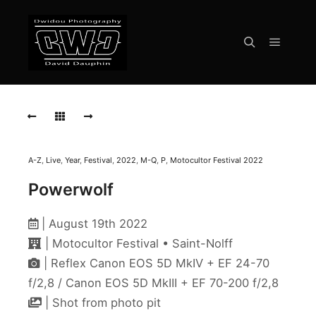
Menu pr
Rechercher
POWERWOLF
POWERWOLF
POWERWOLF
A-Z
,
Live
,
Year
,
Festival
,
2022
,
M-Q
,
P
,
Motocultor Festival 2022
POWERWOLF
Powerwolf
POWERWOLF
| August 19th 2022
POWERWOLF
| Motocultor Festival • Saint-Nolff
| Reflex Canon EOS 5D MkIV + EF 24-70
POWERWOLF
f/2,8 / Canon EOS 5D MkIII + EF 70-200 f/2,8
POWERWOLF
| Shot from photo pit