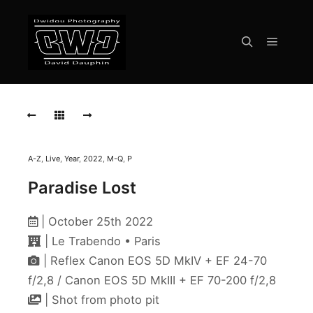
Menu pr
Rechercher
PARADISE
LOST
PARADISE
LOST
A-Z
,
Live
,
Year
,
2022
,
M-Q
,
P
PARADISE
Paradise Lost
LOST
PARADISE
| October 25th 2022
LOST
| Le Trabendo • Paris
PARADISE
| Reflex Canon EOS 5D MkIV + EF 24-70
LOST
f/2,8 / Canon EOS 5D MkIII + EF 70-200 f/2,8
| Shot from photo pit
PARADISE