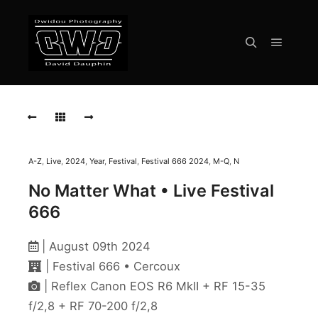
Menu pr
Rechercher
NO
MATTER
WHAT
Live
Festival
666
A-Z
,
Live
,
2024
,
Year
,
Festival
,
Festival 666 2024
,
M-Q
,
N
Cercoux
2024
No Matter What • Live Festival
666
NO
MATTER
WHAT
| August 09th 2024
Live
| Festival 666 • Cercoux
Festival
666
| Reflex Canon EOS R6 MkII + RF 15-35
Cercoux
f/2,8 + RF 70-200 f/2,8
2024