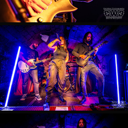
LOKEAD
Live
Le
Kub
Paris
2025
LOKEAD
Live
Le
Kub
Paris
2025
LOKEAD
Live
Le
Kub
Paris
2025