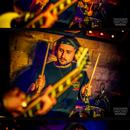
Paris
2025
LOKEAD
Live
Le
Kub
Paris
2025
LOKEAD
Live
Le
Kub
Paris
2025
LOKEAD
Live
Le
Kub
Paris
2025