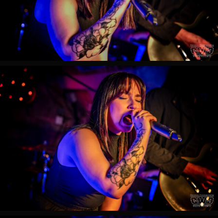
Live
Le
Kub
Paris
2025
LOKEAD
Live
Le
Kub
Paris
2025
LOKEAD
Live
Le
Kub
Paris
2025
LOKEAD
Live
Le