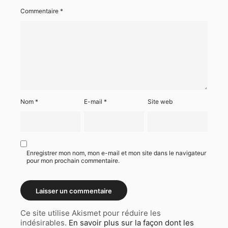
Commentaire
*
Nom
*
E-mail
*
Site web
Enregistrer mon nom, mon e-mail et mon site dans le navigateur
pour mon prochain commentaire.
Ce site utilise Akismet pour réduire les
indésirables.
En savoir plus sur la façon dont les