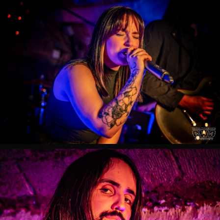
Kub
Paris
2025
LOKEAD
Live
Le
Kub
Paris
2025
LOKEAD
Live
Le
Kub
Paris
2025
LOKEAD
Live
Le
Kub
Paris