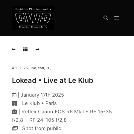
Menu pr
Rechercher
LOKEAD
Live
Le
Kub
Paris
2025
A-Z
,
2025
,
Live
,
Year
,
I-L
,
L
Lokead • Live at Le Klub
LOKEAD
Live
Le
| January 17th 2025
Kub
Paris
| Le Klub • Paris
2025
| Reflex Canon EOS R6 MkII + RF 15-35
f/2,8 + RF 24-105 f/2,8
LOKEAD
Live
| Shot from public
Le