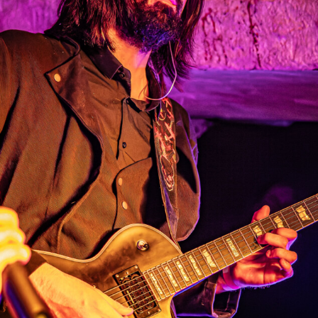
2025
LOKEAD
Live
Le
Kub
Paris
2025
LOKEAD
Live
Le
Kub
Paris
2025
LOKEAD
Live
Le
Kub
Paris
2025