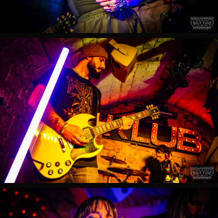
LOKEAD
Live
Le
Kub
Paris
2025
LOKEAD
Live
Le
Kub
Paris
2025
LOKEAD
Live
Le
Kub
Paris
2025
LOKEAD
Live