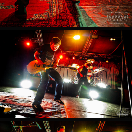
Cabaret
Sauvage
Paris
2025
KVELERTAK
Live
Cabaret
Sauvage
Paris
2025
KVELERTAK
Live
Cabaret
Sauvage
Paris
2025
KVELERTAK
Live
Cabaret
Sauvage