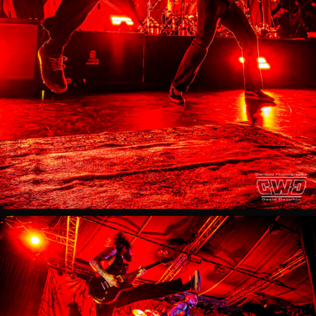
KVELERTAK
Live
Cabaret
Sauvage
Paris
2025
KVELERTAK
Live
Cabaret
Sauvage
Paris
2025
KVELERTAK
Live
Cabaret
Sauvage
Paris
2025