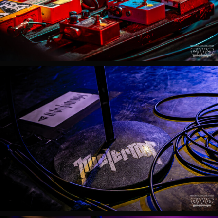
KVELERTAK
Live
Cabaret
Sauvage
Paris
2025
KVELERTAK
Live
Cabaret
Sauvage
Paris
2025
KVELERTAK
Live
Cabaret
Sauvage
Paris
2025
KVELERTAK
Live