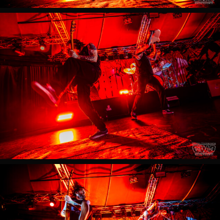
Cabaret
Sauvage
Paris
2025
KVELERTAK
Live
Cabaret
Sauvage
Paris
2025
KVELERTAK
Live
Cabaret
Sauvage
Paris
2025
KVELERTAK
Live
Cabaret
Sauvage