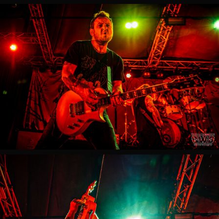
2025
KVELERTAK
Live
Cabaret
Sauvage
Paris
2025
KVELERTAK
Live
Cabaret
Sauvage
Paris
2025
KVELERTAK
Live
Cabaret
Sauvage
Paris
2025