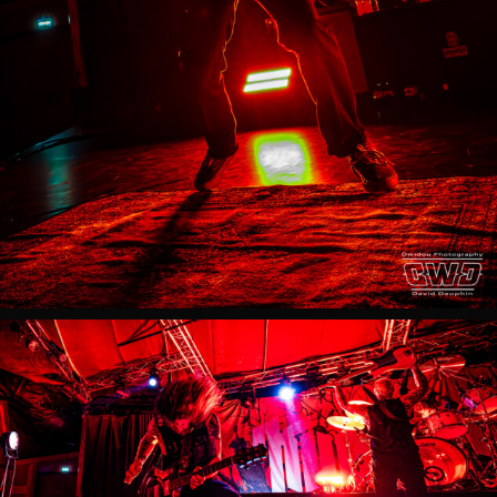
Live
Cabaret
Sauvage
Paris
2025
KVELERTAK
Live
Cabaret
Sauvage
Paris
2025
KVELERTAK
Live
Cabaret
Sauvage
Paris
2025
KVELERTAK
Live
Cabaret