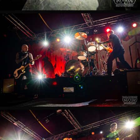
2025
KVELERTAK
Live
Cabaret
Sauvage
Paris
2025
KVELERTAK
Live
Cabaret
Sauvage
Paris
2025
KVELERTAK
Live
Cabaret
Sauvage
Paris
2025