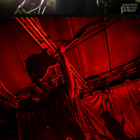
KVELERTAK
Live
Cabaret
Sauvage
Paris
2025
KVELERTAK
Live
Cabaret
Sauvage
Paris
2025
KVELERTAK
Live
Cabaret
Sauvage
Paris
2025
KVELERTAK