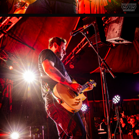
2025
KVELERTAK
Live
Cabaret
Sauvage
Paris
2025
KVELERTAK
Live
Cabaret
Sauvage
Paris
2025
KVELERTAK
Live
Cabaret
Sauvage
Paris
2025