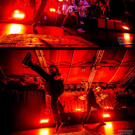
KVELERTAK
Live
Cabaret
Sauvage
Paris
2025
KVELERTAK
Live
Cabaret
Sauvage
Paris
2025
KVELERTAK
Live
Cabaret
Sauvage
Paris
2025
KVELERTAK
Live