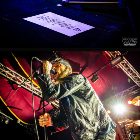
Paris
2025
KVELERTAK
Live
Cabaret
Sauvage
Paris
2025
KVELERTAK
Live
Cabaret
Sauvage
Paris
2025
KVELERTAK
Live
Cabaret
Sauvage
Paris
2025