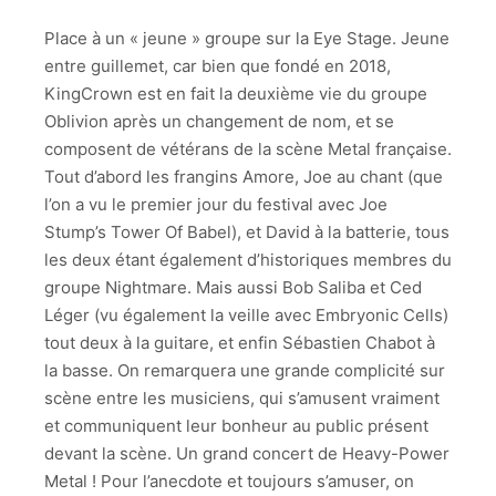
2022-
Place à un « jeune » groupe sur la Eye Stage. Jeune
09-
entre guillemet, car bien que fondé en 2018,
18-
KingCrown est en fait la deuxième vie du groupe
Kingcrown-
129
Oblivion après un changement de nom, et se
composent de vétérans de la scène Metal française.
2022-
Tout d’abord les frangins Amore, Joe au chant (que
09-
l’on a vu le premier jour du festival avec Joe
18-
Kingcrown-
Stump’s Tower Of Babel), et David à la batterie, tous
161
les deux étant également d’historiques membres du
groupe Nightmare. Mais aussi Bob Saliba et Ced
2022-
Léger (vu également la veille avec Embryonic Cells)
09-
18-
tout deux à la guitare, et enfin Sébastien Chabot à
Kingcrown-
la basse. On remarquera une grande complicité sur
169
scène entre les musiciens, qui s’amusent vraiment
et communiquent leur bonheur au public présent
2022-
09-
devant la scène. Un grand concert de Heavy-Power
18-
Metal ! Pour l’anecdote et toujours s’amuser, on
Kingcrown-