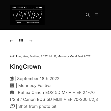
Menu pr
Rechercher
2022-
09-
18-
Kingcrown-
035
A-Z
,
Live
,
Year
,
Festival
,
2022
,
I-L
,
K
,
Mennecy Metal Fest 2022
2022-
KingCrown
09-
18-
Kingcrown-
| September 18th 2022
055
| Mennecy Festival
2022-
| Reflex Canon EOS 5D MkIV + EF 24-70
09-
f/2,8 / Canon EOS 5D MkIII + EF 70-200 f/2,8
18-
Kingcrown-
| Shot from photo pit
089