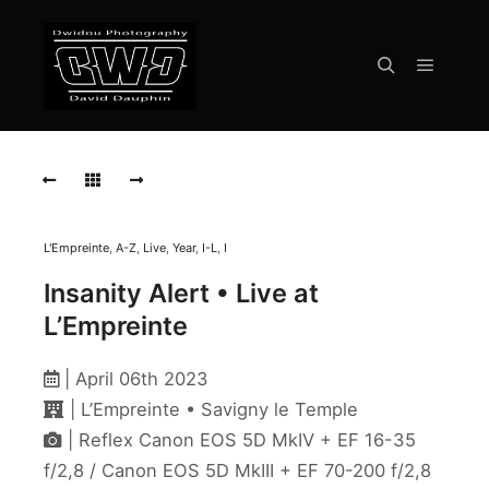
Menu pr
Rechercher
Insanity
Alert
Live
L'Empreinte
Savigny-
le-
L'Empreinte
,
A-Z
,
Live
,
Year
,
I-L
,
I
Temple
2023
Insanity Alert • Live at
L’Empreinte
Insanity
Alert
Live
| April 06th 2023
L'Empreinte
| L’Empreinte • Savigny le Temple
Savigny-
le-
| Reflex Canon EOS 5D MkIV + EF 16-35
Temple
f/2,8 / Canon EOS 5D MkIII + EF 70-200 f/2,8
2023