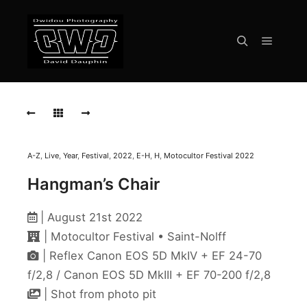
Menu pr
Rechercher
HANGMAN'S
CHAIR
HANGMAN'S
CHAIR
A-Z
,
Live
,
Year
,
Festival
,
2022
,
E-H
,
H
,
Motocultor Festival 2022
HANGMAN'S
Hangman’s Chair
CHAIR
HANGMAN'S
| August 21st 2022
CHAIR
| Motocultor Festival • Saint-Nolff
HANGMAN'S
| Reflex Canon EOS 5D MkIV + EF 24-70
CHAIR
f/2,8 / Canon EOS 5D MkIII + EF 70-200 f/2,8
| Shot from photo pit
HANGMAN'S