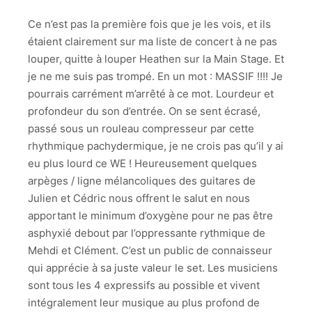
CHAIR
Ce n’est pas la première fois que je les vois, et ils
HANGMAN'S
étaient clairement sur ma liste de concert à ne pas
CHAIR
louper, quitte à louper Heathen sur la Main Stage. Et
HANGMAN'S
je ne me suis pas trompé. En un mot : MASSIF !!!! Je
CHAIR
pourrais carrément m’arrêté à ce mot. Lourdeur et
profondeur du son d’entrée. On se sent écrasé,
HANGMAN'S
CHAIR
passé sous un rouleau compresseur par cette
rhythmique pachydermique, je ne crois pas qu’il y ai
HANGMAN'S
eu plus lourd ce WE ! Heureusement quelques
CHAIR
arpèges / ligne mélancoliques des guitares de
Julien et Cédric nous offrent le salut en nous
HANGMAN'S
CHAIR
apportant le minimum d’oxygène pour ne pas être
asphyxié debout par l’oppressante rythmique de
HANGMAN'S
Mehdi et Clément. C’est un public de connaisseur
CHAIR
qui apprécie à sa juste valeur le set. Les musiciens
HANGMAN'S
sont tous les 4 expressifs au possible et vivent
CHAIR
intégralement leur musique au plus profond de