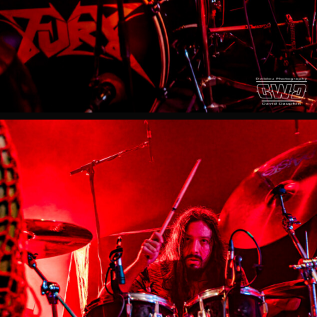
FURY
Live
Paris
Petit
Bain
2023
FURY
Live
Paris
Petit
Bain
2023
FURY
Live
Paris
Petit
Bain
2023