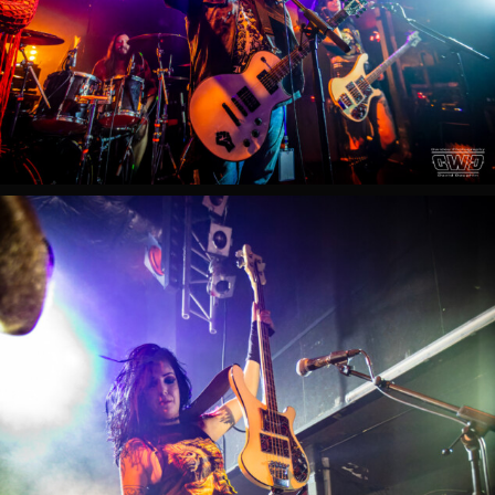
Bain
2023
FURY
Live
Paris
Petit
Bain
2023
FURY
Live
Paris
Petit
Bain
2023
FURY
Live
Paris
Petit
Bain
2023