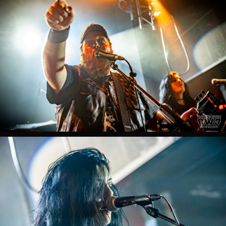
Live
Paris
Petit
Bain
2023
FURY
Live
Paris
Petit
Bain
2023
FURY
Live
Paris
Petit
Bain
2023
FURY
Live
Paris