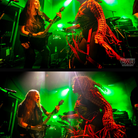
Bain
2023
FURY
Live
Paris
Petit
Bain
2023
FURY
Live
Paris
Petit
Bain
2023
FURY
Live
Paris
Petit
Bain
2023