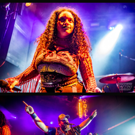
Paris
Petit
Bain
2023
FURY
Live
Paris
Petit
Bain
2023
FURY
Live
Paris
Petit
Bain
2023
FURY
Live
Paris
Petit