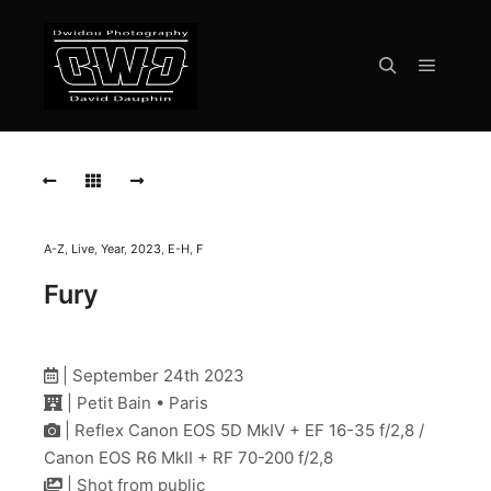
Menu pr
Rechercher
FURY
Live
Paris
Petit
Bain
2023
A-Z
,
Live
,
Year
,
2023
,
E-H
,
F
Fury
FURY
Live
Paris
Petit
Bain
| September 24th 2023
2023
| Petit Bain • Paris
| Reflex Canon EOS 5D MkIV + EF 16-35 f/2,8 /
FURY
Canon EOS R6 MkII + RF 70-200 f/2,8
Live
Paris
| Shot from public