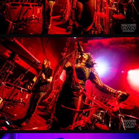
Petit
Bain
2023
FURY
Live
Paris
Petit
Bain
2023
FURY
Live
Paris
Petit
Bain
2023
FURY
Live
Paris
Petit
Bain