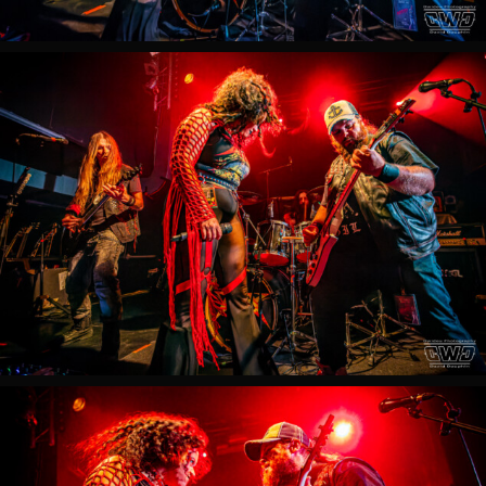
FURY
Live
Paris
Petit
Bain
2023
FURY
Live
Paris
Petit
Bain
2023
FURY
Live
Paris
Petit
Bain
2023
FURY