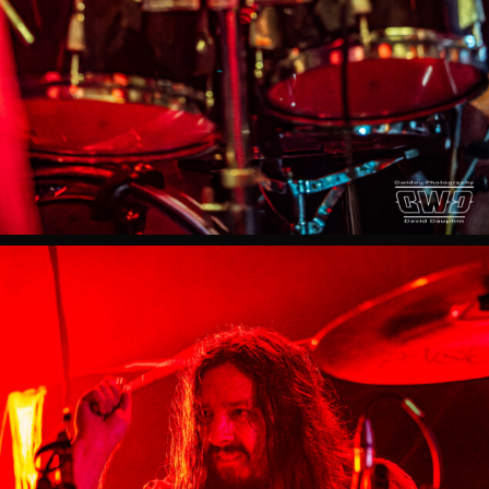
FURY
Live
Paris
Petit
Bain
2023
FURY
Live
Paris
Petit
Bain
2023
FURY
Live
Paris
Petit
Bain
2023
FURY