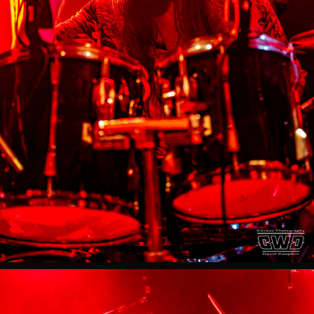
Live
Paris
Petit
Bain
2023
FURY
Live
Paris
Petit
Bain
2023
FURY
Live
Paris
Petit
Bain
2023
FURY
Live
Paris