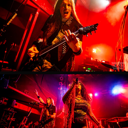
Live
Paris
Petit
Bain
2023
FURY
Live
Paris
Petit
Bain
2023
FURY
Live
Paris
Petit
Bain
2023
FURY
Live
Paris