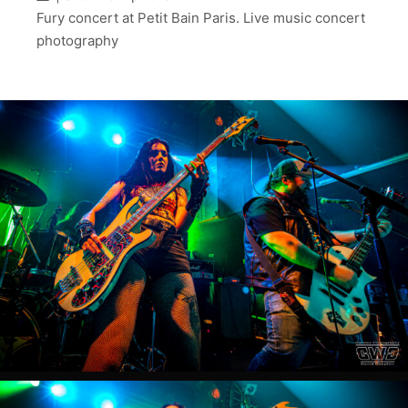
Petit
Fury concert at Petit Bain Paris. Live music concert
Bain
photography
2023
FURY
Live
Paris
Petit
Bain
2023
FURY
Live
Paris
Petit
Bain
2023
FURY
Live
Paris
Petit
Bain