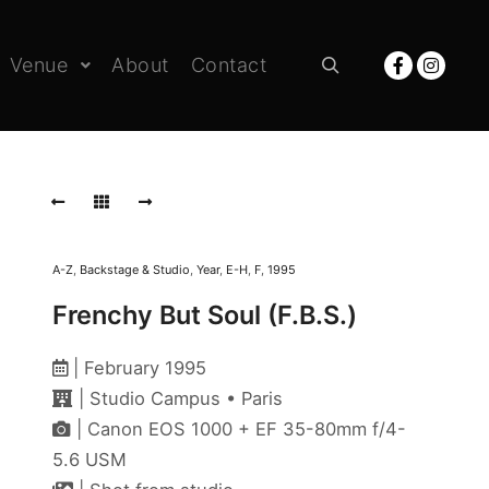
Venue
About
Contact
Rechercher
A-Z
,
Backstage & Studio
,
Year
,
E-H
,
F
,
1995
Frenchy But Soul (F.B.S.)
| February 1995
| Studio Campus • Paris
| Canon EOS 1000 + EF 35-80mm f/4-
5.6 USM