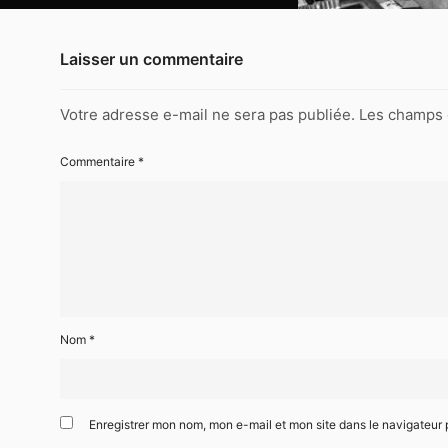
1995-
Laisser un commentaire
02
Frenchy
But
Votre adresse e-mail ne sera pas publiée.
Les champs 
Soul-
Studio
Campus
Commentaire
*
Paris-
031
1995-
02
Frenchy
But
Soul-
Studio
Nom
*
Campus
Paris-
027
Enregistrer mon nom, mon e-mail et mon site dans le navigateu
1995-
02