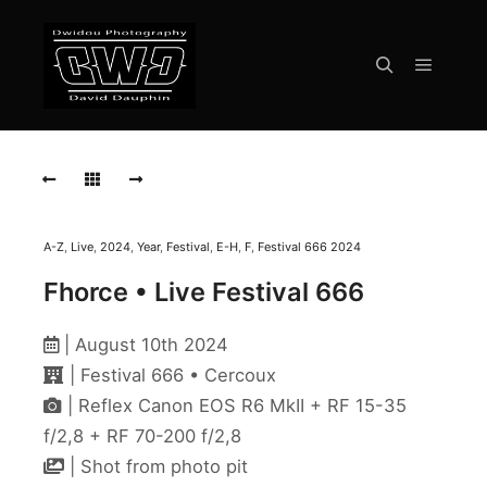
Menu pr
Rechercher
FHORCE
Live
Festival
666
Cercoux
2024
A-Z
,
Live
,
2024
,
Year
,
Festival
,
E-H
,
F
,
Festival 666 2024
Fhorce • Live Festival 666
FHORCE
Live
Festival
| August 10th 2024
666
Cercoux
| Festival 666 • Cercoux
2024
| Reflex Canon EOS R6 MkII + RF 15-35
f/2,8 + RF 70-200 f/2,8
FHORCE
Live
| Shot from photo pit
Festival