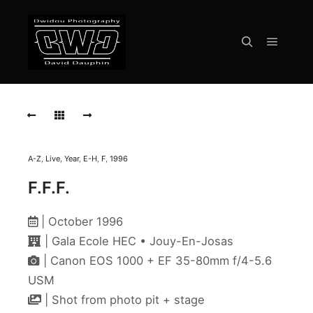
Menu pr
Rechercher
1996-
10
FFF-
Gala
HEC-
059
A-Z
,
Live
,
Year
,
E-H
,
F
,
1996
F.F.F.
1996-
10
FFF-
| October 1996
Gala
HEC-
| Gala Ecole HEC • Jouy-En-Josas
056
| Canon EOS 1000 + EF 35-80mm f/4-5.6
USM
1996-
10
| Shot from photo pit + stage
FFF-