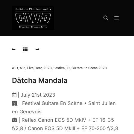
Menu pr
Rechercher
DATCHA
MANDALA
Live
Festival
Guitare
en
A-D
,
A-Z
,
Live
,
Year
,
2023
,
Festival
,
D
,
Guitare En Scène 2023
Scène
2023
Dätcha Mandala
DATCHA
| July 21st 2023
MANDALA
Live
| Festival Guitare En Scène • Saint Julien
Festival
en Genevois
Guitare
en
| Reflex Canon EOS 5D MkIV + EF 16-35
Scène
f/2,8 / Canon EOS 5D MkIII + EF 70-200 f/2,8
2023