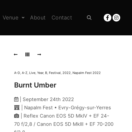
Venue
About
Contact
Rechercher
A-D
,
A-Z
,
Live
,
Year
,
B
,
Festival
,
2022
,
Napalm Fest 2022
Burnt Umber
| September 24th 2022
| Napalm Fest • Evry-Grégy-sur-Yerres
| Reflex Canon EOS 5D MkIV + EF 24-
70 f/2,8 / Canon EOS 5D MkIII + EF 70-200