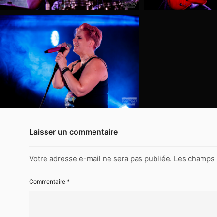
5758
2022-
09-
24-
Burnt-
Umber-
5784
2022-
09-
24-
Burnt-
Umber-
Laisser un commentaire
5795
2022-
Votre adresse e-mail ne sera pas publiée.
Les champs 
09-
24-
Commentaire
*
Burnt-
Umber-
5809