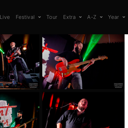
Live
Festival
Tour
Extra
A-Z
Year