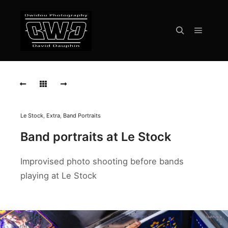
Menu pr
Rechercher
ADAM
BOMB
Live
Le
Stock
Mennecy
Le Stock
,
Extra
,
Band Portraits
2026
Band portraits at Le Stock
2026-
07-
Improvised photo shooting before bands
04-
Petite-
playing at Le Stock
Nao
2026-
07-
04-