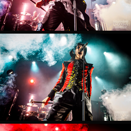
Avatar-
live-
olympia-
paris-
2023-
dance-
devil-
tour
Avatar-
live-
olympia-
paris-
2023-
dance-
devil-
tour
Avatar-
live-
olympia-
paris-
2023-