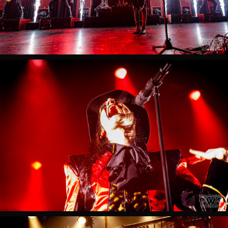
Avatar-
live-
olympia-
paris-
2023-
dance-
devil-
tour
Avatar-
live-
olympia-
paris-
2023-
dance-
devil-
tour
Avatar-
live-
olympia-
paris-
2023-