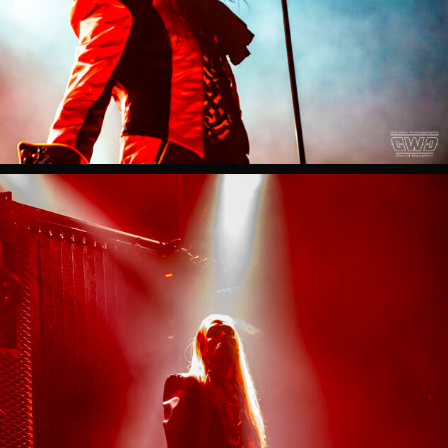
olympia-
paris-
2023-
dance-
devil-
tour
Avatar-
live-
olympia-
paris-
2023-
dance-
devil-
tour
Avatar-
live-
olympia-
paris-
2023-
dance-
devil-
tour