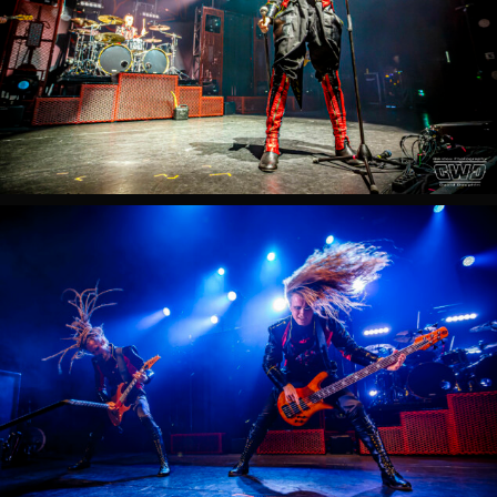
olympia-
paris-
2023-
dance-
devil-
tour
Avatar-
live-
olympia-
paris-
2023-
dance-
devil-
tour
Avatar-
live-
olympia-
paris-
2023-
dance-
devil-