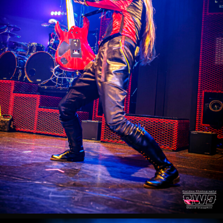
paris-
2023-
dance-
devil-
tour
Avatar-
live-
olympia-
paris-
2023-
dance-
devil-
tour
2023-
03-
10-
Avatar-
002
2023-
03-