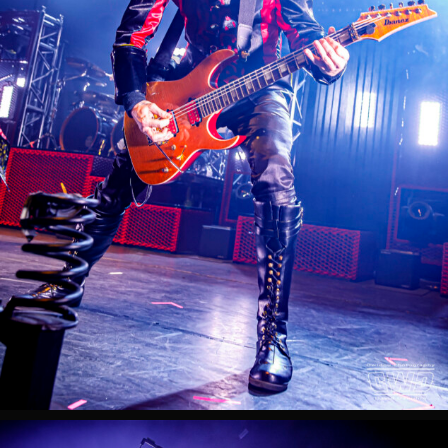
olympia-
paris-
2023-
dance-
devil-
tour
Avatar-
live-
olympia-
paris-
2023-
dance-
devil-
tour
Avatar-
live-
olympia-
paris-
2023-
dance-
devil-