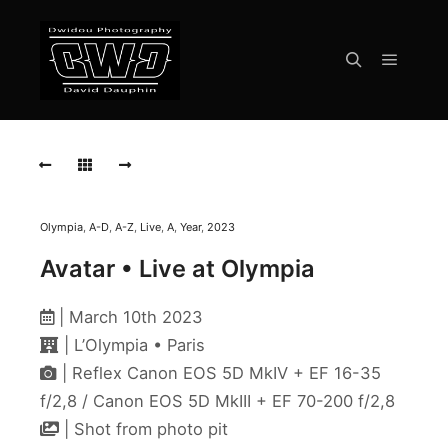
Menu pr
Rechercher
Avatar-
live-
olympia-
paris-
2023-
dance-
Olympia
,
A-D
,
A-Z
,
Live
,
A
,
Year
,
2023
devil-
tour
Avatar • Live at Olympia
Avatar-
| March 10th 2023
live-
olympia-
| L’Olympia • Paris
paris-
| Reflex Canon EOS 5D MkIV + EF 16-35
2023-
dance-
f/2,8 / Canon EOS 5D MkIII + EF 70-200 f/2,8
devil-
| Shot from photo pit
tour