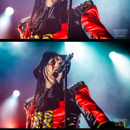
live-
olympia-
paris-
2023-
dance-
devil-
tour
Avatar-
live-
olympia-
paris-
2023-
dance-
devil-
tour
Avatar-
live-
olympia-
paris-
2023-
dance-
devil-