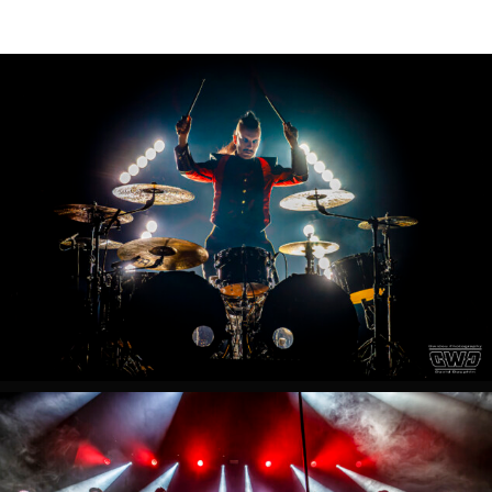
Avatar-
live-
olympia-
paris-
2023-
dance-
devil-
tour
Avatar-
live-
olympia-
paris-
2023-
dance-
devil-
tour
Avatar-
live-
olympia-
paris-