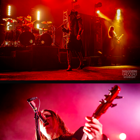
2023-
dance-
devil-
tour
Avatar-
live-
olympia-
paris-
2023-
dance-
devil-
tour
Avatar-
live-
olympia-
paris-
2023-
dance-
devil-
tour