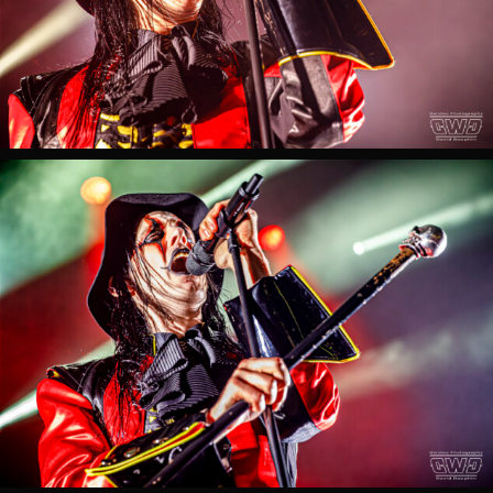
live-
olympia-
paris-
2023-
dance-
devil-
tour
Avatar-
live-
olympia-
paris-
2023-
dance-
devil-
tour
Avatar-
live-
olympia-
paris-
2023-
dance-