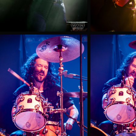
AVALANCHE
Live
Zénith
Paris
2026
AVALANCHE
Live
Zénith
Paris
2026
AVALANCHE
Live
Zénith
Paris
2026
AVALANCHE
Live
Zénith
Paris