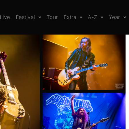
Live
Festival
Tour
Extra
A-Z
Year