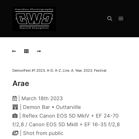
Menu pr
Rechercher
ARAE-
live-
demon-
fest-
2023-
Outtarville
DemonFest #1 2023
,
A-D
,
A-Z
,
Live
,
A
,
Year
,
2023
,
Festival
Arae
ARAE-
live-
demon-
| March 18th 2023
fest-
2023-
| Demon Bar • Outtarville
Outtarville
| Reflex Canon EOS 5D MkIV + EF 24-70
f/2,8 / Canon EOS 5D MkIII + EF 16-35 f/2,8
ARAE-
live-
| Shot from public
demon-